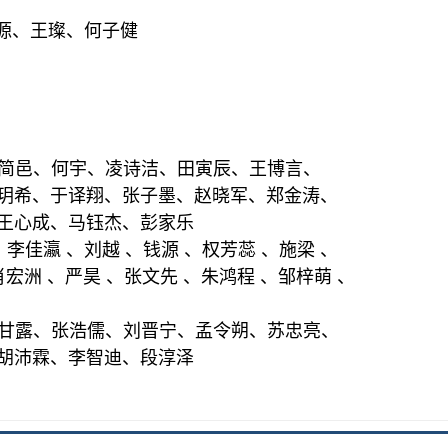
源、王璨、何子健
何简邑、何宇、凌诗洁、田寅辰、
王博言、
、于译翔、张子墨、
赵晓军、郑金涛、
心成、马钰杰、
彭家乐
、李佳瀛 、刘越 、钱源 、权芳蕊 、施梁 、
肖宏洲 、
严昊 、
张文先 、朱鸿程 、邹梓萌 、
甘露、张浩儒、刘晋宁、孟令朔、苏忠亮、
霖、李智迪、段淳泽