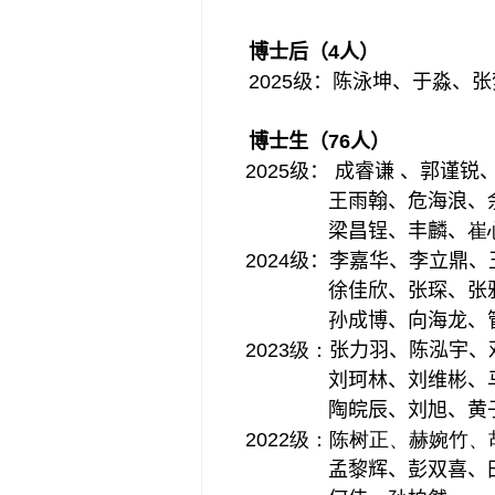
博士后（4人）
2025级：
陈泳坤、
于淼、张
博士生（
76
人）
2025级：
成睿谦 、
郭谨锐
王雨翰、
危海浪、
梁昌锃、丰麟、
崔
2024级：
李嘉华、李立鼎、
徐佳欣、
张琛、张
孙成博、向海龙、
2023
级：
张力羽、陈泓宇、
刘珂林、
刘维彬、
陶皖辰、刘旭、
黄
2022
级：
陈树正、赫婉竹、
孟黎辉、
彭双喜、