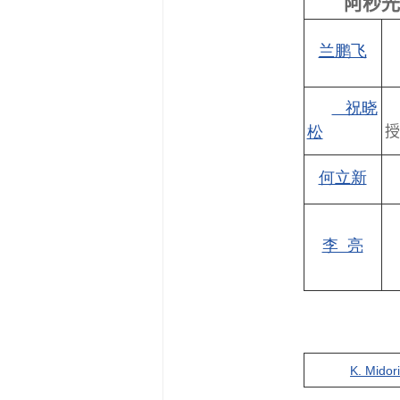
阿秒光
兰鹏飞
祝晓
松
授
何立新
李 亮
K. Mido