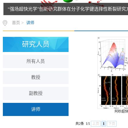
“强场超快光学”创新研究群体在分子化学键选择性断裂研究
首页
>
讲师
研究人员
所有人员
教授
副教授
讲师
阿秒超快光
共2条
1/1
上页
1
下页